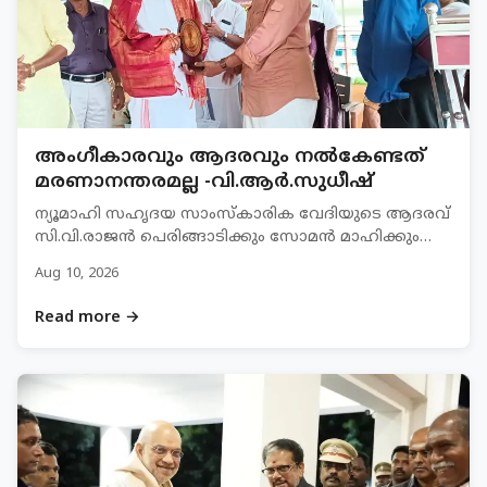
അംഗീകാരവും ആദരവും നൽകേണ്ടത്
മരണാനന്തരമല്ല -വി.ആർ.സുധീഷ്
ന്യൂമാഹി സഹൃദയ സാംസ്കാരിക വേദിയുടെ ആദരവ്
സി.വി.രാജൻ പെരിങ്ങാടിക്കും സോമൻ മാഹിക്കും
വി.ആർ. സുധീഷ് സമർപ്പിക്കുന്നു. അഡ്വ.ട…
Aug 10, 2026
Read more →