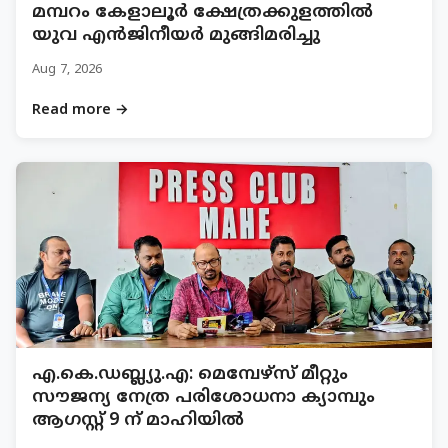
മമ്പറം കേളാലൂർ ക്ഷേത്രക്കുളത്തിൽ
യുവ എൻജിനീയർ മുങ്ങിമരിച്ചു
Aug 7, 2026
Read more →
എ.കെ.ഡബ്ല്യു.എ: മെമ്പേഴ്സ് മീറ്റും
സൗജന്യ നേത്ര പരിശോധനാ ക്യാമ്പും
ആഗസ്റ്റ് 9 ന് മാഹിയിൽ