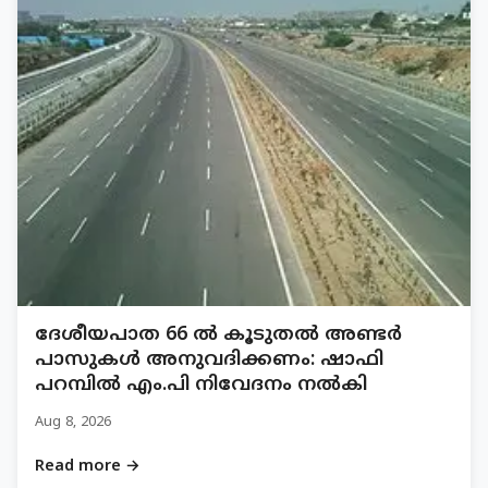
ദേശീയപാത 66 ൽ കൂടുതൽ അണ്ടർ
പാസുകൾ അനുവദിക്കണം: ഷാഫി
പറമ്പിൽ എം.പി നിവേദനം നൽകി
Aug 8, 2026
Read more →