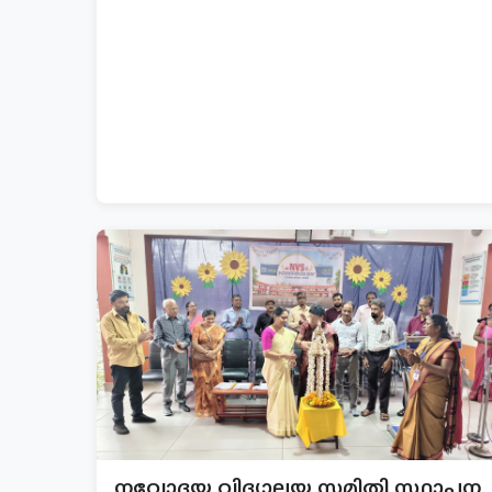
നവോദയ വിദ്യാലയ സമിതി സ്ഥാപന