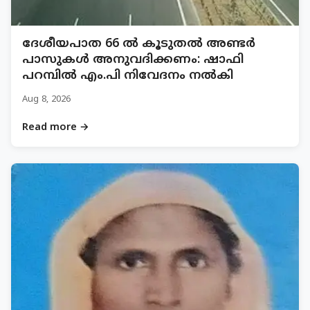
ദേശീയപാത 66 ൽ കൂടുതൽ അണ്ടർ
പാസുകൾ അനുവദിക്കണം: ഷാഫി
പറമ്പിൽ എം.പി നിവേദനം നൽകി
Aug 8, 2026
Read more →