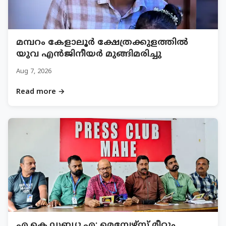
മമ്പറം കേളാലൂർ ക്ഷേത്രക്കുളത്തിൽ
യുവ എൻജിനീയർ മുങ്ങിമരിച്ചു
Aug 7, 2026
Read more →
എ.കെ.ഡബ്ല്യു.എ: മെമ്പേഴ്സ് മീറ്റും