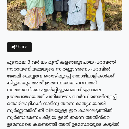
Share
ഏറാമല: 3 വർഷം മുമ്പ് കളഞ്ഞുപോയ പറമ്പത്ത്
നാരായണിയമ്മയുടെ സ്വർണ്ണാഭരണം പറമ്പിൽ
ജോലി ചെയ്യവേ തൊഴിലുറപ്പ് തൊഴിലാളികൾക്ക്
കിട്ടുകയും അത് ഉടമസ്ഥയായ പറമ്പത്ത്
നാരായണിയെ ഏൽപ്പിച്ചുകൊണ്ട് ഏറാമല
ഗ്രാമപഞ്ചായത്ത് പതിനേഴാം വാർഡ് തൊഴിലുറപ്പ്
തൊഴിലാളികൾ നാടിനു തന്നെ മാതൃകയായി.
സ്വർണ്ണത്തിന് തീ വിലയുള്ള ഈ കാലഘട്ടത്തിൽ
സ്വർണാഭരണം കിട്ടിയ ഉടൻ തന്നെ അതിൻറെ
ഉടമസ്ഥരെ കണ്ടെത്തി അത് ഉടമസ്ഥയുടെ കയ്യിൽ