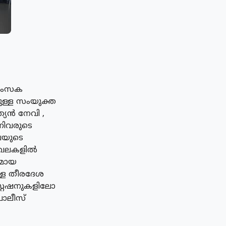
്വംസക
ുള്ള സംയുക്ത
ത്യൻ നേവി ,
നിവരുടെ
യവയുടെ
മേഖലകളിൽ
ദമായ
ള്ള തീരദേശ
റ്റേഷനുകളിലോ
പോലീസ്