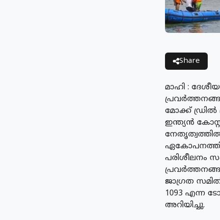
Share
മാഹി : ദേശീ
പ്രവർത്തനങ്ങ
മോക്ക് ഡ്രിൽ 
ഇന്ത്യൻ കോസ
നേതൃത്വത്തിൽ 
ഏകോപനത്തിലാ
പരിശീലനം സം
പ്രവർത്തനങ്ങ
ജാഗ്രത സമിത
1093 എന്ന ട
അറിയിച്ചു.