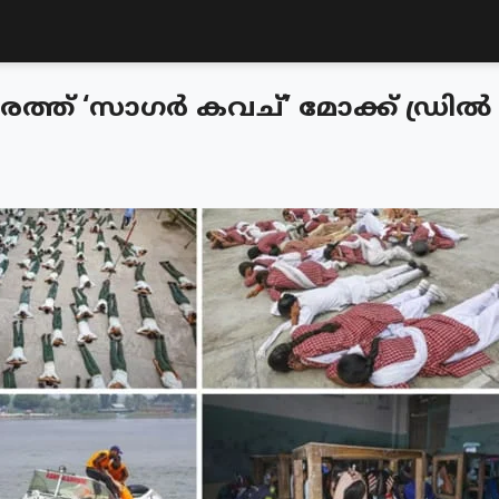
രത്ത് ‘സാഗർ കവച്’ മോക്ക് ഡ്രിൽ