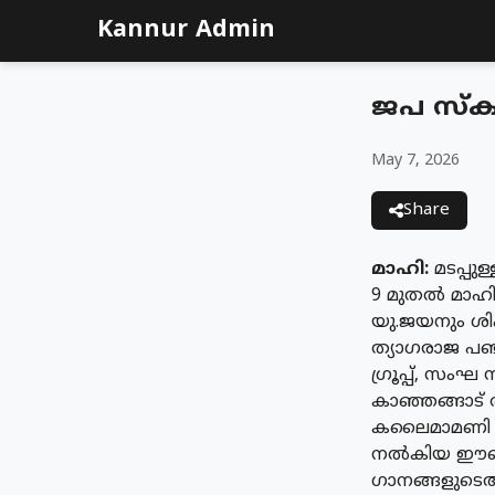
Kannur Admin
ജപ സ്‌
May 7, 2026
Share
മാഹി:
മടപ്പ
9 മുതൽ മാഹി
യു.ജയനും ശിഷ
ത്യാഗരാജ പഞ
ഗ്രൂപ്പ്, സം
കാഞ്ഞങ്ങാട് ര
കലൈമാമണി ചാല
നൽകിയ ഈണത്ത
ഗാനങ്ങളുടെ