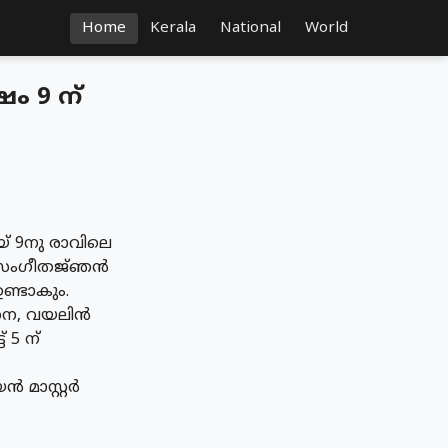
Home
Kerala
National
World
 9 ന്
യ് 9നു രാവിലെ
. സംഗീതജ്‌ഞൻ
ണ്ടാകും.
ാധന, വയലിൻ
 5 ന്
 മാസ്റ്റർ