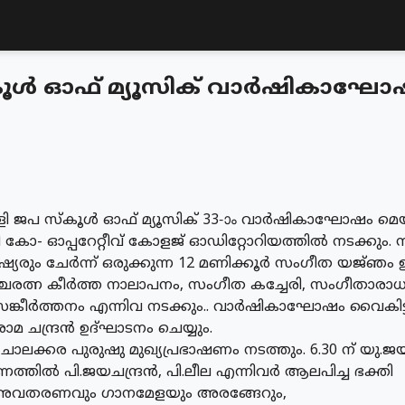
കൂൾ ഓഫ് മ്യൂസിക് വാർഷികാഘോഷം
ുള്ളി ജപ സ്‌കൂൾ ഓഫ് മ്യൂസിക് 33-ാം വാർഷികാഘോഷം മെ
 കോ- ഓപ്പറേറ്റീവ് കോളജ് ഓഡിറ്റോറിയത്തിൽ നടക്കും
്യരും ചേർന്ന് ഒരുക്കുന്ന 12 മണിക്കൂർ സംഗീത യജ്‌ഞം ഉ
്ചരത്ന കീർത്ത നാലാപനം, സംഗീത കച്ചേരി, സംഗീതാര
ഘ സങ്കീർത്തനം എന്നിവ നടക്കും.. വാർഷികാഘോഷം വൈകിട്ട്
ാമ ചന്ദ്രൻ ഉദ്ഘാടനം ചെയ്യും.
ക്കര പുരുഷു മുഖ്യപ്രഭാഷണം നടത്തും. 6.30 ന് യു.ജയൻ
ിൽ പി.ജയചന്ദ്രൻ, പി.ലീല എന്നിവർ ആലപിച്ച ഭക്തി
അവതരണവും ഗാനമേളയും അരങ്ങേറും,